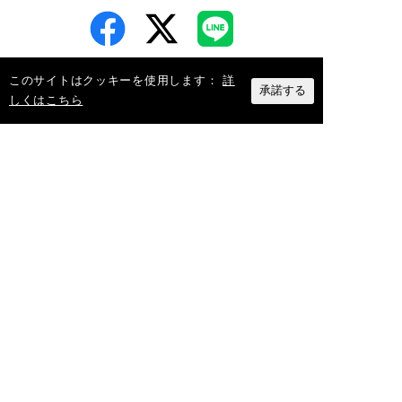
このサイトはクッキーを使用します：
詳
承諾する
しくはこちら
空調やダクトのことで、お困りではあ
りませんか？
フカガワは空調ダクト業界のパイオニア。さま
ざまな製品の導入実績がございます。
相談してみる
カテゴリー