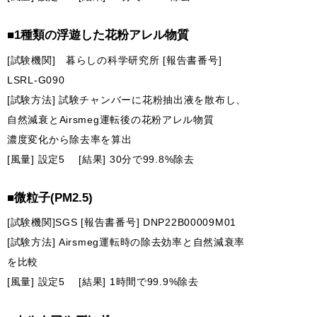
■1種類の浮遊した花粉アレル物質
[試験機関] 暮らしの科学研究所 [報告書番号]
LSRL-G090
[試験方法] 試験チャンバーに花粉抽出液を散布し、
自然減衰とAirsmeg運転後の花粉アレル物質
濃度変化から除去率を算出
[風量] 設定5 [結果] 30分で99.8%除去
■微粒子(PM2.5)
[試験機関]SGS [報告書番号] DNP22B00009M01
[試験方法] Airsmeg運転時の除去効率と自然減衰率
を比較
[風量] 設定5 [結果] 1時間で99.9%除去