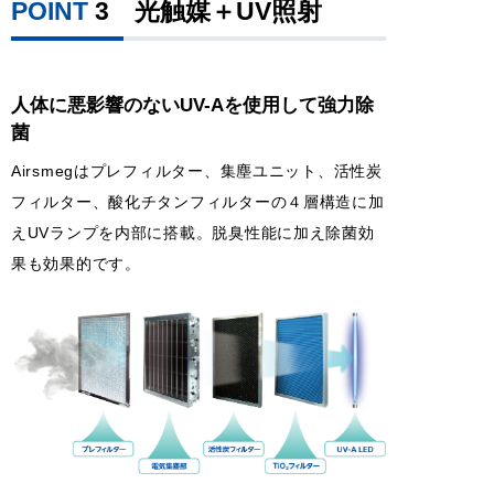
POINT
3
光触媒＋UV照射
人体に悪影響のないUV-Aを使用して強力除
菌
Airsmegはプレフィルター、集塵ユニット、活性炭
フィルター、酸化チタンフィルターの４層構造に加
えUVランプを内部に搭載。脱臭性能に加え除菌効
果も効果的です。