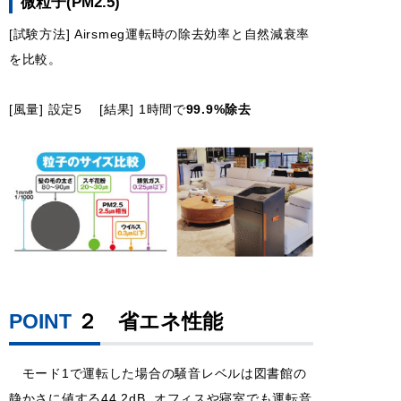
微粒子(PM2.5)
[試験方法] Airsmeg運転時の除去効率と自然減衰率
を比較。
[風量] 設定5 [結果] 1時間で
99.9%除去
POINT
２
省エネ性能
モード1で運転した場合の騒音レベルは図書館の
静かさに値する44.2dB. オフィスや寝室でも運転音