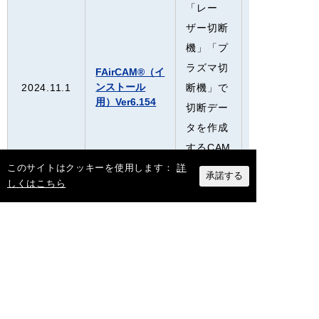
「レー
ザー切断
機」「プ
ラズマ切
FAirCAM®（イ
レーザー切断
ンストール
2024.11.1
断機」で
プラズマ切断
用）Ver6.154
切断デー
タを作成
するCAM
ソフト。
このサイトはクッキーを使用します：
詳
承諾する
しくはこちら
Ver6.154
です。
フカガワ
製機械
「レー
ザー切断