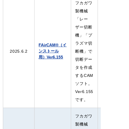
フカガワ
製機械
「レー
ザー切断
機」「プ
ラズマ切
FAirCAM®（イ
レーザー切断
ンストール
2025.6.2
断機」で
プラズマ切断
用）Ver6.155
切断デー
タを作成
するCAM
ソフト。
Ver6.155
です。
フカガワ
製機械