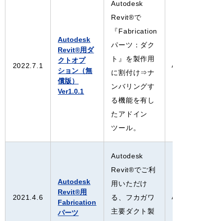
Autodesk
Revit®で
『Fabrication
Autodesk
パーツ：ダク
Revit®用ダ
ト』を製作用
クトオプ
2022.7.1
Autodesk Revi
ション（無
に割付け⇒ナ
償版）
ンバリングす
Ver1.0.1
る機能を有し
たアドイン
ツール。
Autodesk
Revit®でご利
Autodesk
用いただけ
Revit®用
2021.4.6
る、フカガワ
Autodesk Revi
Fabrication
主要ダクト製
パーツ