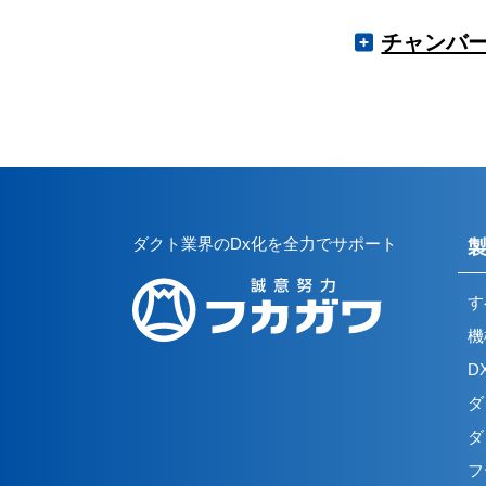
製)
カテ
ノズル
スリット型吸
チャンバ
H（V）型
スマッチリン
換気口・排気口
製）
換気口・排気口
パンカールー
カテ
製)
スマッチリン
換気口・排気口
スリット型吸
H（V）型
パンカールー
製）
換気口・排気口
マイクロチャ
換気口・排気口
製)
H（V）型
パンカールー
マイクロチャ
換気口・排気口
換気口・排気口
H（V）型
製)
ダクト業界のDx化を全力でサポート
結露防止型パ
換気口・排気口
マイクロチャ
H（V）型
換気口・排気口
す
換気口・排気口
製)
機
結露防止型パ
H（V）型
鉄板製チャン
換気口・排気口
換気口・排気口
D
製)
H（V）型
ダ
鉄板製チャン
ダ
換気口・排気口
H（V）型
フ
製)