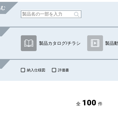
込む
製品カタログ/チラシ
製品
納入仕様図
評価書
100
全
件