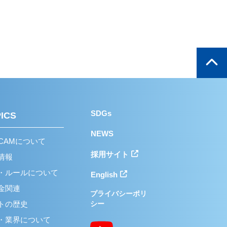
グ/チラシ
製品動画
関連製品
各種データ
各種データ
各種データ
チラシ
製品動画
関連製品
各種データ
各種データ
シ
各種データ
各種データ
シ
各種データ
SDGs
ICS
シ
各種データ
NEWS
/CAMについて
採用
サイト
情報
各種データ
・ルールについて
English
各種データ
金関連
プライバシーポリ
シ
製品動画
各種データ
トの歴史
シー
各種データ
・業界について