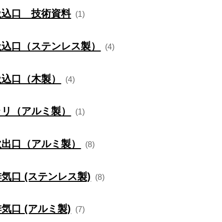
ゴリー
製品名
製品カタロ
HVS
吸込口 技術資料
(1)
型
RGF
口（ノンドラタ
ン吹出口
E2
込口（アルミ
ノンドラ開閉式固定型
VHFVS
GHS
ゴリー
製品名
製品カタログ
型
RGS
吸込口（ステンレス製）
(4)
ン吹出口
E3（汚染防止型）
板状ヒューズ
HVFVS
口（ノンドラタ
込口（アルミ
引掛け型（後付け仕様）
GVS
型
RGFVS
ゴリー
製品名
製品カタロ
出口
EP
吸込口（木製）
(4)
VHF開閉式 フィルター付き
口（ステンレス
シーリングディフューザーE2
型
RGF開閉型（フィルター付）
ス開閉式／クレ
ローレットビス開閉式（フィ
込口（アルミ
型
ゴリー
製品名
製品カタロ
GHFVS
出口
EP3（汚染防止型）
式
ルター付き）
ラリ（アルミ製）
HVF開閉式 フィルター付き
(1)
PGF
シーリングディフューザーE2
口（ステンレス
口（木製）
ラインディフューザー BL型
ス開閉式／クレ
ローレットビス内枠取外し式
型
込口（アルミ
ゴリー
製品名
製品カタロ
PGS
GVFVS
VHS開閉式 フィルター付き
式
（フィルター付き）
吹出口（アルミ製）
(8)
ガラリ (水切り付)
口（木製）
リニアディフューザー LD型
口（ステンレス
PGFVS
カームライン CL型
ス開閉式／クレ
クレセント錠開閉式（フィル
ゴリー
製品名
製品カタログ
HVS開閉式 フィルター付き
込口（アルミ
GHF開閉式 フィルター付き
式
ター付き）
気口 (ステンレス製)
口（木製）
カームライン CL型
(8)
ノズル (取付枠付)
口（ステンレス
HF
ユニバーサル型
ゴリー
製品名
製品カタロ
ミ製）
隙間対策開閉式
口（木製）
ユニバーサル型
込口（アルミ
GVF開閉式 フィルター付き
気口 (アルミ製)
(7)
二重ノズル (取付枠付)
 (ステンレス
VF
丸型ガラリ UK-SGN
ミ製）
額幅広グリル