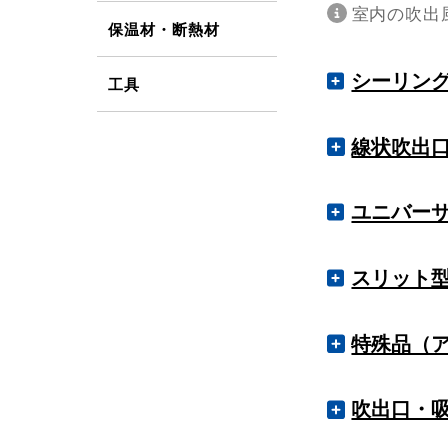
室内の吹出
保温材・断熱材
シーリン
工具
カテ
線状吹出
丸型多層コー
カテ
ユニバー
丸型多層コー
リニアディフュ
カテ
丸型パン型吹
スリット
リニアディフュ
VH（HV）型
カテ
丸型パン型吹
リニアディフュ
特殊品（
VH（HV）型
スリット型吸
製）
カテ
オプション
リニアディフュ
VH（HV）型
吹出口・
遮蔽板付吹出
スリット型吸
カームライン 
イプ）
オプション