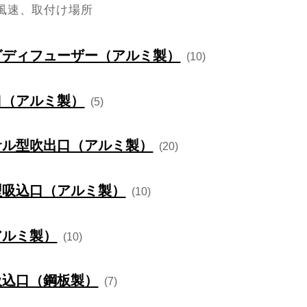
風速、取付け場所
グディフューザー（アルミ製）
(10)
ゴリー
製品名
製品カタログ
口（アルミ製）
(5)
ン型吹出口
C2
ゴリー
製品名
製品カタログ
サル型吹出口（アルミ製）
(20)
ン型吹出口
C3（汚染防止型）
ーザー LD型
LD-S
ゴリー
製品名
製品カタログ
出口
CP
型吸込口（アルミ製）
(10)
ーザー LD型
LD-D
VHF
ゴリー
製品名
製品カタログ
出口
CP3（汚染防止型）
ーザー LD型
LD-T
アルミ製）
(10)
HVF
込口（アルミ
GHF
CDキャップ（シーリングディ
ゴリー
製品名
製品カタロ
ーザー LD型
LD-K
フューザーキャップ）
VHS
吸込口（鋼板製）
(7)
口（ノンドラタ
込口（アルミ
ノンドラボルト固定型
GVF
CL型
CL
SED