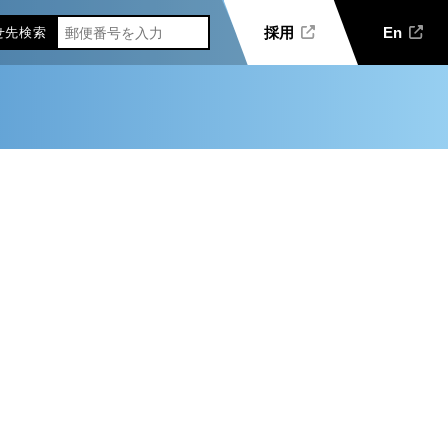
採用
En
せ先
検索