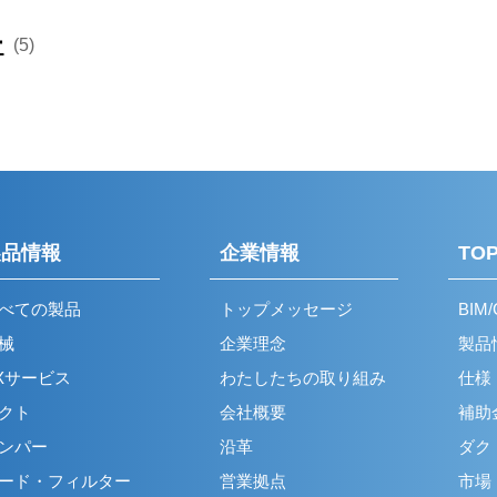
ゴリー
製品名
製品カタロ
リバーシブルターボノズルNX
込口（アルミ
ー
(5)
GHS開閉式 フィル‐ター付き
HS
グ（鋼板製）
折り曲げ型
 (アルミ製)
フラットグリル SX
 (ステンレス
丸型フード付ガラリ UK-GN
バー
A型 ㈱ミヤマエ製
ゴリー
製品名
製品カタログ/
グ（鋼板製）
切り板型
 (アルミ製)
セルフード SFX
込口（アルミ
VS
GVS開閉式 フィルター付き
シーリングディフューザー用
バー
西邦工業㈱製
 (ステンレス
U型フード付ガラリ UK-
ンバー
製品チラ
チャンバー (CDチャンバー)
 (アルミ製)
深型フード CFX
UGEN
HFVS
バー
中央工業㈱製
ンバー
レジスター用チャンバー
製品チラ
 (アルミ製)
リターンエアグリル SXL
 (ステンレス
WC型フード付ガラリ UK-
VFVS
PK-I (内面断熱材 5mm付) 中
WCEN
製品情報
企業情報
TOP
ンカールーバー
 (アルミ製)
フラットグリル SX 大口径
央工業㈱製
リニアディフューザー用チャ
ンバー
製品チラ
HF開閉式 フィルター付き
ンバー (LDチャンバー)
 (ステンレス
べての製品
トップメッセージ
BIM
フラットグリル SX-S
 (アルミ製)
セルフード SFX 大口径
PK-ID（内面断熱材10mm付
械
企業理念
製品
ンカールーバー
+風量調整ダンパー付） 中央
鉄板製レジスター用チャン
VF開閉式 フィルター付き
バー
 (アルミ製)
深型フード CFX 大口径
工業㈱製
バー
 (ステンレス
Xサービス
わたしたちの取り組み
仕様
セルフード SFX-S
HS開閉式 フィルター付き
クト
会社概要
補助
バー
e-ボックス®
製品チラ
ンパー
沿革
ダク
 (ステンレス
VS開閉式 フィルター付き
深型フード CFX-S
ード・フィルター
営業拠点
市場