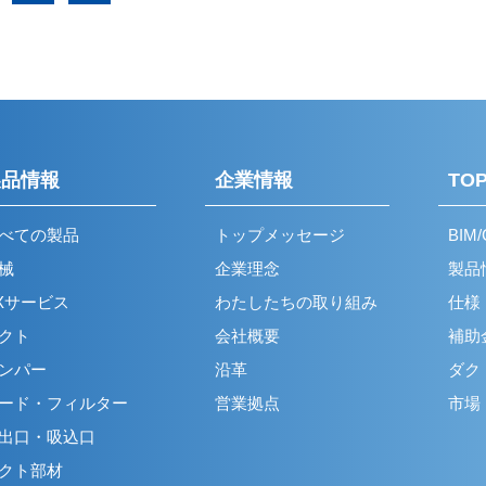
製品情報
企業情報
TOP
べての製品
トップメッセージ
BIM
械
企業理念
製品
Xサービス
わたしたちの取り組み
仕様
クト
会社概要
補助
ンパー
沿革
ダク
ード・フィルター
営業拠点
市場
出口・吸込口
クト部材