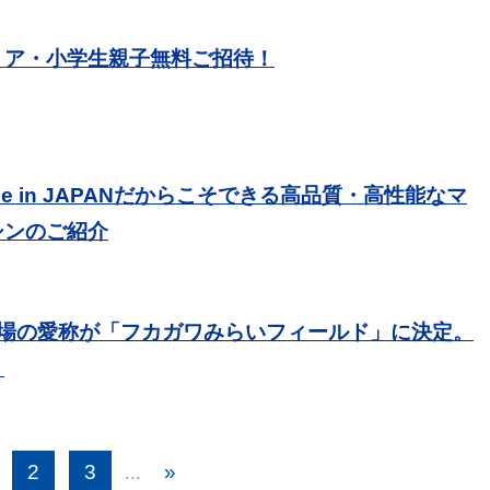
リア・小学生親子無料ご招待！
de in JAPANだからこそできる高品質・高性能なマ
シンのご紹介
ー場の愛称が「フカガワみらいフィールド」に決定。
。
2
3
»
...