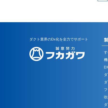
ダクト業界のDx化を全力でサポート
す
機
D
ダ
ダ
フ
吹
ダ