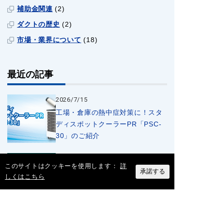
補助金関連
(2)
ダクトの歴史
(2)
市場・業界について
(18)
最近の記事
2026/7/15
工場・倉庫の熱中症対策に！スタ
ディスポットクーラーPR「PSC-
30」のご紹介
2026/7/8
このサイトはクッキーを使用します：
詳
【新商品】《高耐久で穴あけ作業
承諾する
しくはこちら
を効率化》フカガワ製 ステップド
リル「ブラックドラゴン」のご紹
介