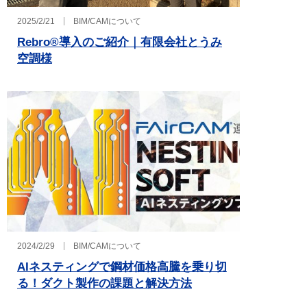
2025/2/21
BIM/CAMについて
Rebro®導入のご紹介｜有限会社とうみ
空調様
2024/2/29
BIM/CAMについて
AIネスティングで鋼材価格高騰を乗り切
る！ダクト製作の課題と解決方法