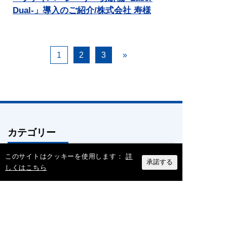
Dual-」導入のご紹介/株式会社 寿様
1
2
3
»
カテゴリー
このサイトはクッキーを使用します：
詳
BIM/CAMについて
(5)
承諾する
しくはこちら
製品情報
(40)
仕様・ルールについて
(1)
補助金関連
(2)
ダクトの歴史
(2)