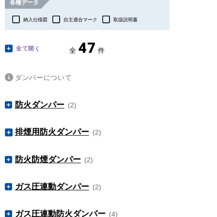
各種データ
納入仕様図
自主適合マーク
取扱説明書
47
全て開く
全
件
ダンパーについて
防火ダンパー
(2)
カテゴリー
製品名
製品カタログ/チラシ
排煙用防火ダンパー
(2)
FDL-TSS (共板式) /
FDL-SS FG(フランジ
防火ダンパー
カテゴリー
製品名
製品カタログ/チラシ
式)
防火防煙ダンパー
(2)
HFD-TSS (共板式) /
排煙用防火ダン
FDL-RIO-2
防火ダンパー
HFD-SS FG (フラン
パー
カテゴリー
製品名
製品カタログ/チラシ
ジ式)
ガス圧連動ダンパー
(2)
SFDL-TSS (共板式) /
排煙用防火ダン
SFDL-SS FG (フラン
手動復帰型
HFD-RIO-2
カテゴリー
製品名
製品カタログ/チラシ
パー
ジ式)
ガス圧連動防火ダンパー
(4)
PD-TSA (共板式) /