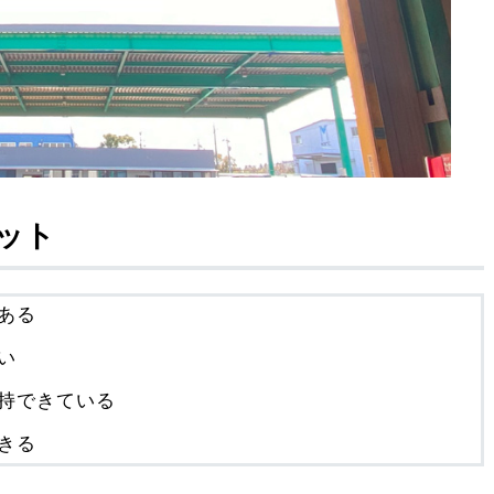
ット
ある
い
持できている
きる