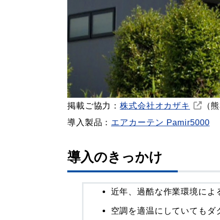
掲載ご協力：
株式会社オカザキ
（熊
導入製品：
エアカーテン Pamir5000
導入のきっかけ
近年、過酷な作業環境によ
空調を適温にしていてもダ