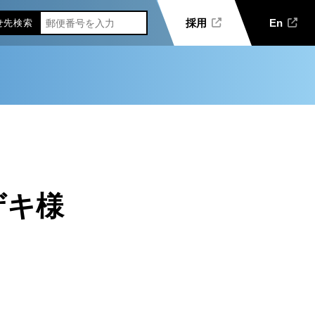
採用
En
せ先
検索
ザキ様