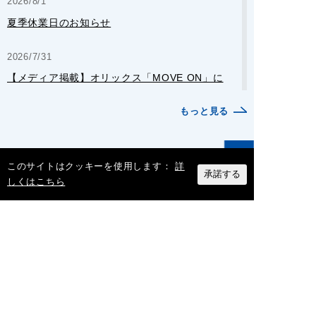
2026/8/1
夏季休業日のお知らせ
2026/7/31
【メディア掲載】オリックス「MOVE ON」に
弊社代表のインタビュー記事が掲載されました
もっと見る
2026/7/28
筑波大学蹴球部・女子バスケットボール部のユ
このサイトはクッキーを使用します：
詳
ニフォームスポンサーに就任しました
承諾する
しくはこちら
ダクト業界のDx化を全力でサポート
2026/7/15
【TOPICS更新】工場・倉庫の熱中症対策に！
スタディスポットクーラーPR「PSC-30」のご
紹介
© Fukagawa Co., Ltd.
2026/7/8