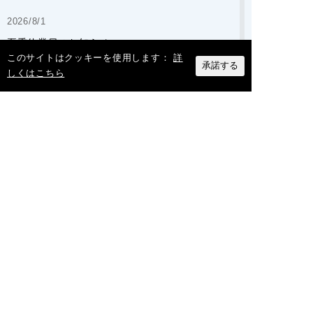
2026/8/1
夏季休業日のお知らせ
このサイトはクッキーを使用します：
詳
承諾する
しくはこちら
2026/7/31
【メディア掲載】オリックス「MOVE ON」に
弊社代表のインタビュー記事が掲載されました
もっと見る
2026/7/28
筑波大学蹴球部・女子バスケットボール部のユ
ニフォームスポンサーに就任しました
ダクト業界のDx化を全力でサポート
2026/7/15
【TOPICS更新】工場・倉庫の熱中症対策に！
スタディスポットクーラーPR「PSC-30」のご
紹介