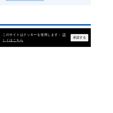
このサイトはクッキーを使用します：
詳
承諾する
カテゴリー
しくはこちら
BIM/CAMについて
(5)
製品情報
(40)
仕様・ルールについて
(1)
補助金関連
(2)
ダクトの歴史
(2)
市場・業界について
(18)
最近の記事