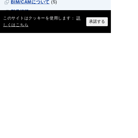
BIM/CAMについて
(5)
製品情報
(40)
このサイトはクッキーを使用します：
詳
承諾する
仕様・ルールについて
(1)
しくはこちら
補助金関連
(2)
ダクトの歴史
(2)
市場・業界について
(18)
最近の記事
2026/7/15
工場・倉庫の熱中症対策に！スタ
ディスポットクーラーPR「PSC-
30」のご紹介
2026/7/8
【新商品】《高耐久で穴あけ作業