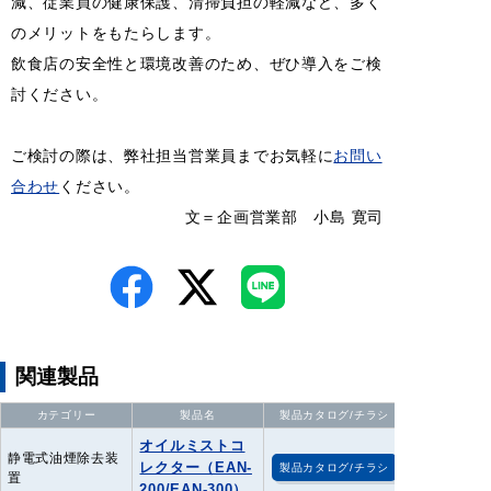
減、従業員の健康保護、清掃負担の軽減など、多く
のメリットをもたらします。
飲食店の安全性と環境改善のため、ぜひ導入をご検
討ください。
ご検討の際は、弊社担当営業員までお気軽に
お問い
合わせ
ください。
文＝企画営業部 小島 寛司
関連製品
カテゴリー
製品名
製品カタログ/チラシ
オイルミストコ
静電式油煙除去装
レクター（EAN-
製品カタログ/チラシ
置
200/EAN-300）