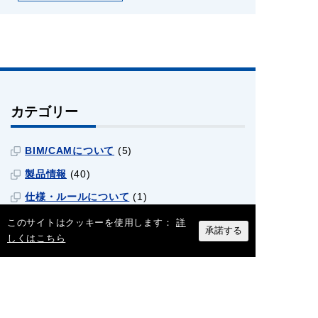
カテゴリー
BIM/CAMについて
(5)
製品情報
(40)
仕様・ルールについて
(1)
補助金関連
(2)
このサイトはクッキーを使用します：
詳
承諾する
しくはこちら
ダクトの歴史
(2)
市場・業界について
(18)
最近の記事