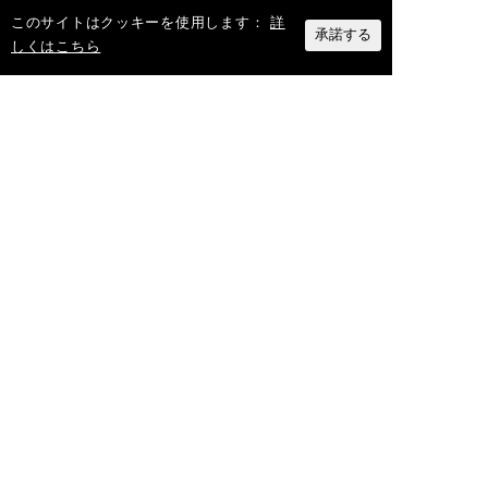
このサイトはクッキーを使用します：
詳
承諾する
しくはこちら
2026/8/1
夏季休業日のお知らせ
2026/7/31
【メディア掲載】オリックス
「MOVE ON」に弊社代表のイン
タビュー記事が掲載されました
ダクト業界のDx化を全力でサポート