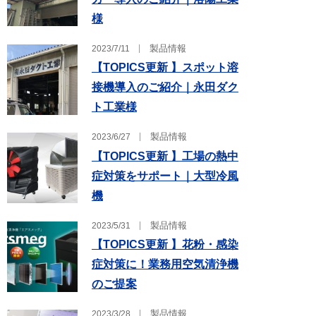
様
製品情報
2023/7/11
【TOPICS更新 】スポット溶
接機導入のご紹介｜永田ダク
ト工業様
製品情報
2023/6/27
【TOPICS更新 】工場の熱中
症対策をサポート｜大型冷風
機
製品情報
2023/5/31
【TOPICS更新 】花粉・感染
症対策に！業務用空気清浄機
のご提案
製品情報
2023/3/28